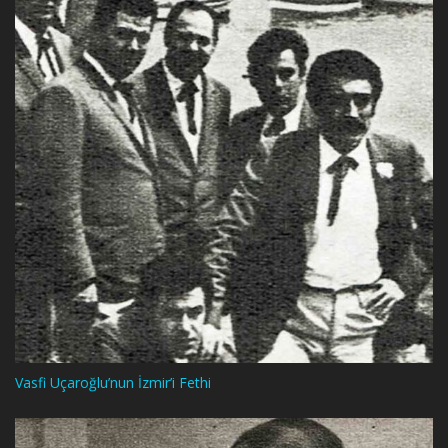
Vasfi Uçaroğlu’nun İzmir’i Fethi