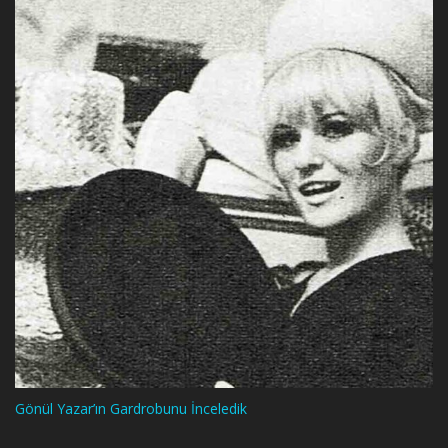
Gönül Yazar’ın Gardrobunu İnceledik