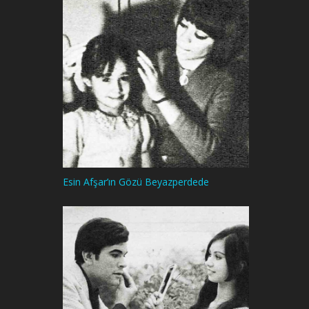
Esin Afşar’ın Gözü Beyazperdede