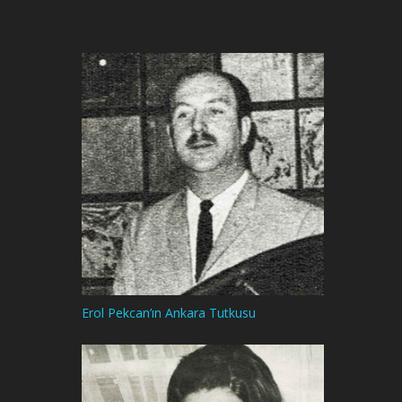
Erol Pekcan’ın Ankara Tutkusu