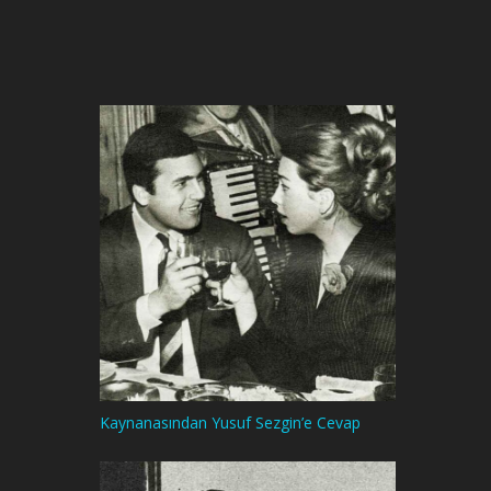
Kaynanasından Yusuf Sezgin’e Cevap