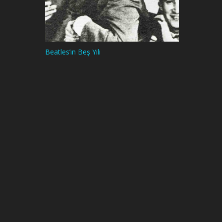
Beatles’ın Beş Yılı