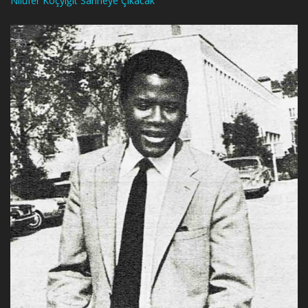
Nilüfer Koçyiğit Sahneye Çıkacak