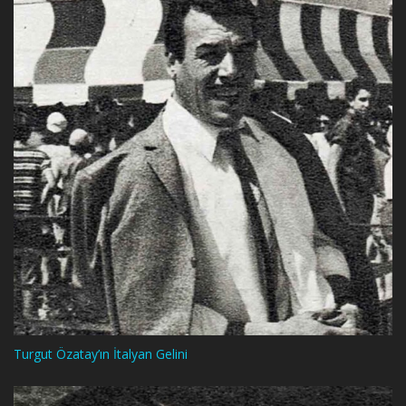
Turgut Özatay’ın İtalyan Gelini