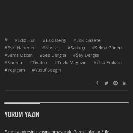
Ediz Hun
Eski Dergi
Eski Gazete
Eski Haberler
Nostalji
Sanatçı
Selma Güneri
Sema Özcan
Ses Dergisi
Şey Dergisi
Sinema
Tiyatro
Tozlu Magazin
Ülkü Erakalın
Yeşilçam
Yusuf Sezgin
YORUM YAZIN
E-posta adresiniz yayınlanmayacak.
Gerekli alanlar
*
ile