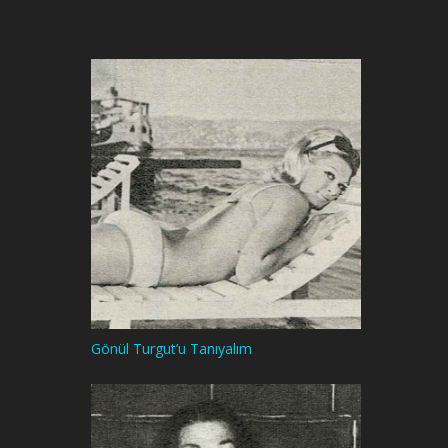
Gönül Turgut’u Tanıyalım