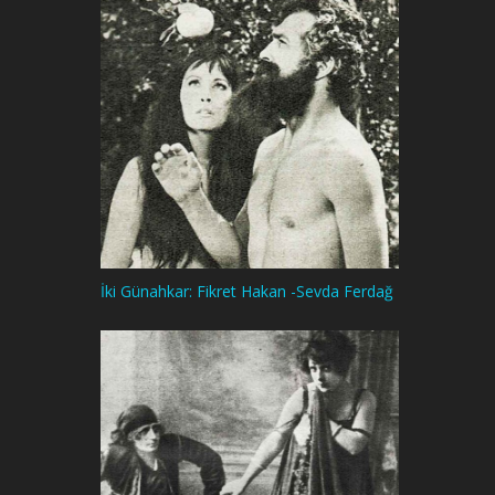
İki Günahkar: Fikret Hakan -Sevda Ferdağ