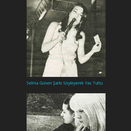
Selma Güneri Şarkı Söyleyerek Yas Tuttu