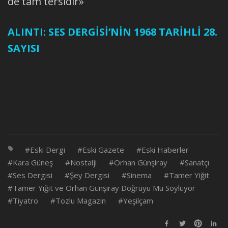
de tam tersidir»
ALINTI: SES DERGİSİ’NİN 1968 TARİHLİ 28.
SAYISI
Eski Dergi
Eski Gazete
Eski Haberler
Kara Güneş
Nostalji
Orhan Günşiray
Sanatçı
Ses Dergisi
Şey Dergisi
Sinema
Tamer Yiğit
Tamer Yiğit ve Orhan Günşiray Doğruyu Mu Söylüyor
Tiyatro
Tozlu Magazin
Yeşilçam