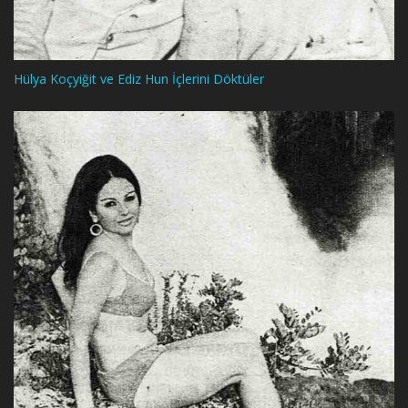
Hülya Koçyiğit ve Ediz Hun İçlerini Döktüler