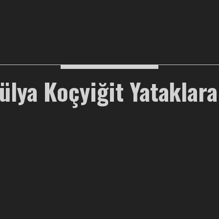
ülya Koçyiğit Yataklar