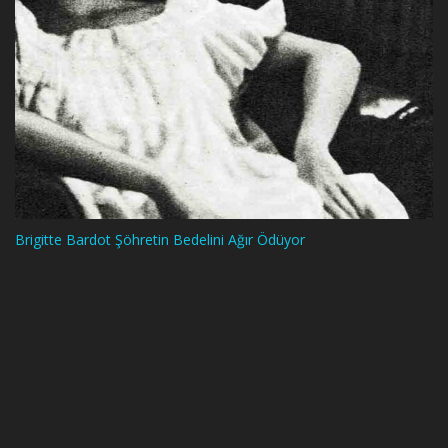
Brigitte Bardot Şöhretin Bedelini Ağır Ödüyor