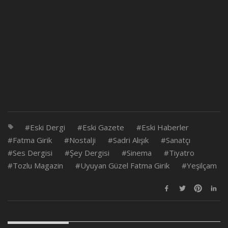
Eski Dergi
Eski Gazete
Eski Haberler
Fatma Girik
Nostalji
Sadri Alışık
Sanatçı
Ses Dergisi
Şey Dergisi
Sinema
Tiyatro
Tozlu Magazin
Uyuyan Güzel Fatma Girik
Yeşilçam