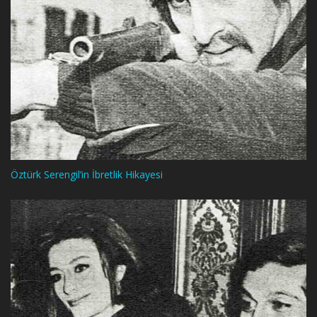
Öztürk Serengil’in İbretlik Hikayesi