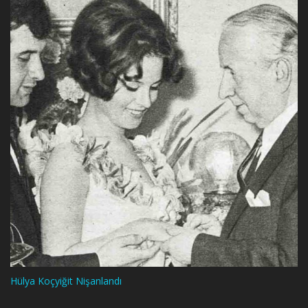
Hülya Koçyiğit Nişanlandı