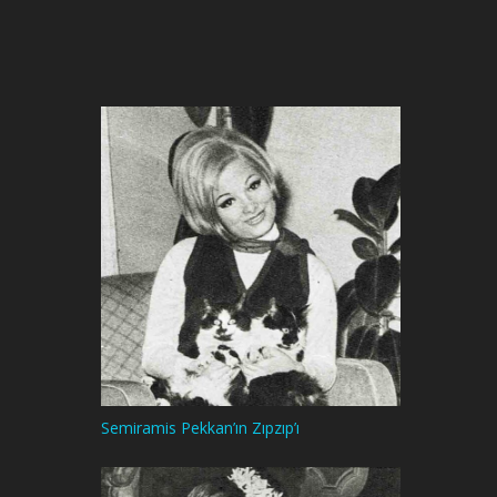
Semiramis Pekkan’ın Zıpzıp’ı