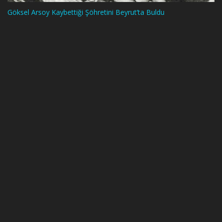
Göksel Arsoy Kaybettiği Şöhretini Beyrut’ta Buldu