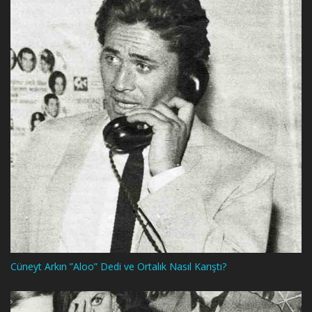
Cüneyt Arkın ”Aloo” Dedi ve Ortalık Nasıl Karıştı?