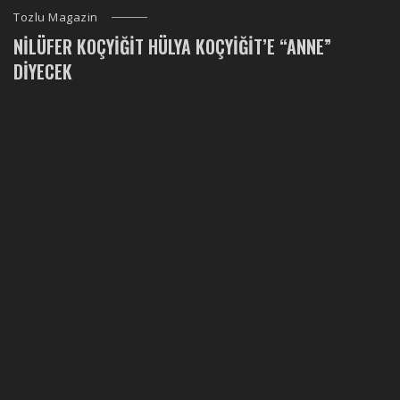
Tozlu Magazin
NILÜFER KOÇYIĞIT HÜLYA KOÇYIĞIT’E “ANNE”
DIYECEK