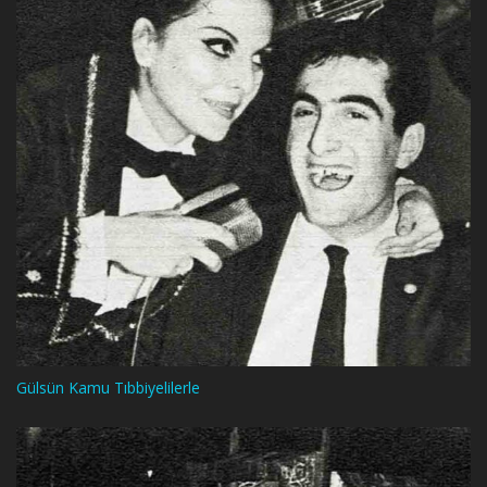
Gülsün Kamu Tıbbiyelilerle