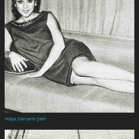
Hülya Darcan’ın Şartı