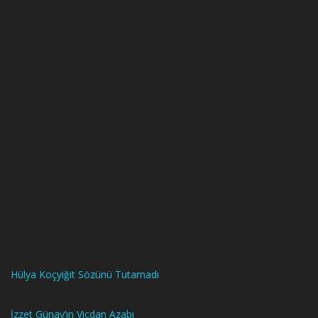
Hülya Koçyiğit Sözünü Tutamadı
İzzet Günay’ın Vicdan Azabı