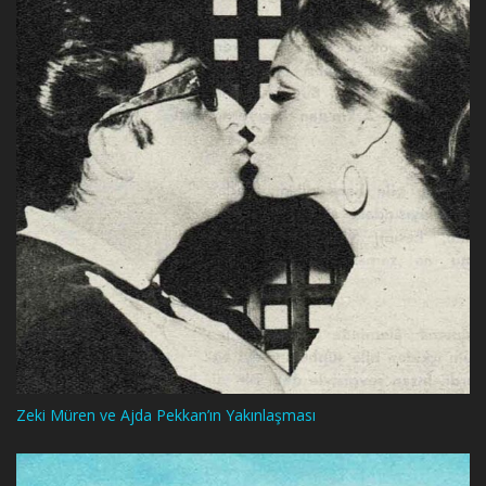
Zeki Müren ve Ajda Pekkan’ın Yakınlaşması