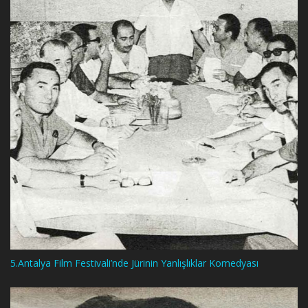
5.Antalya Film Festivali’nde Jürinin Yanlışlıklar Komedyası