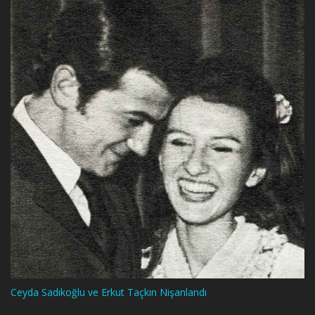
Ceyda Sadıkoğlu ve Erkut Taçkın Nişanlandı