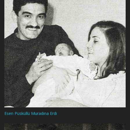
Esen Püsküllü Muradına Erdi