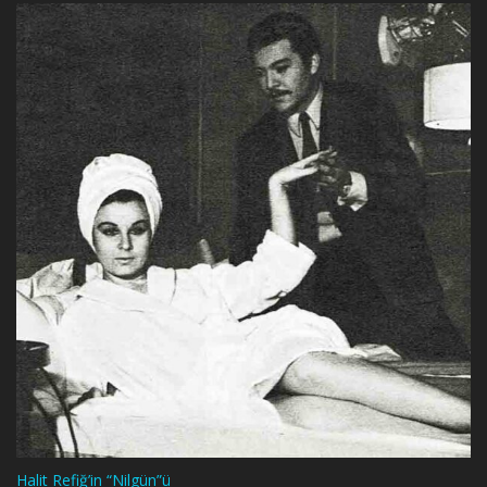
Halit Refiğ’in “Nilgün”ü