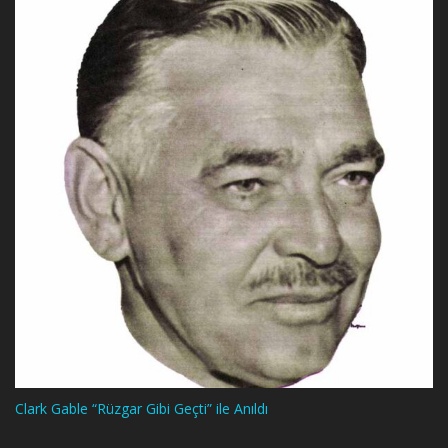
Clark Gable “Rüzgar Gibi Geçti” ile Anıldı