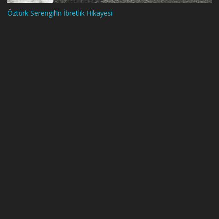
Öztürk Serengil’in İbretlik Hikayesi