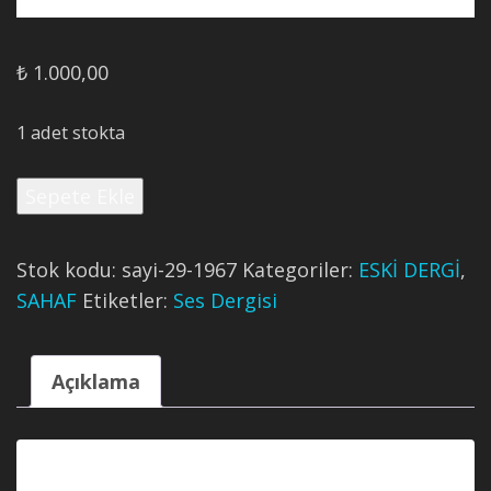
₺
1.000,00
1 adet stokta
Ses
Sepete Ekle
Dergisi'nin
1967
Tarihli
Stok kodu:
sayi-29-1967
Kategoriler:
ESKİ DERGİ
,
29.
SAHAF
Etiketler:
Ses Dergisi
Sayısı
adet
Açıklama
Açıklama