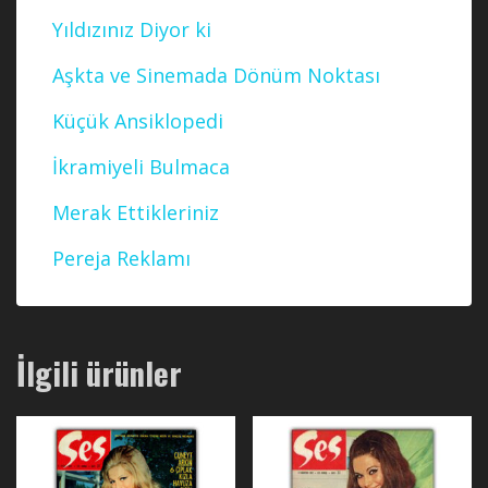
Yıldızınız Diyor ki
Aşkta ve Sinemada Dönüm Noktası
Küçük Ansiklopedi
İkramiyeli Bulmaca
Merak Ettikleriniz
Pereja Reklamı
İlgili ürünler