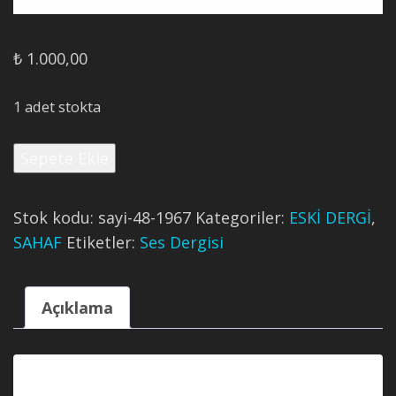
₺
1.000,00
1 adet stokta
Ses
Sepete Ekle
Dergisi’nin
1967
Tarihli
Stok kodu:
sayi-48-1967
Kategoriler:
ESKİ DERGİ
,
48.
SAHAF
Etiketler:
Ses Dergisi
Sayısı
adet
Açıklama
Açıklama