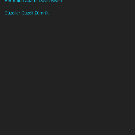
Her Rolün Adamı David Niven
Güzeller Güzeli Zümrüt