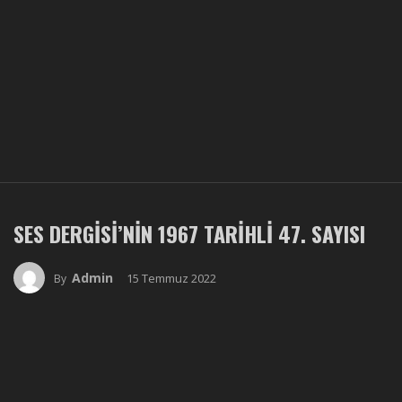
SES DERGISI’NIN 1967 TARIHLI 47. SAYISI
Admin
15 Temmuz 2022
By