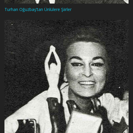
Turhan Oğuzbaş’tan Ünlülere Şiirler