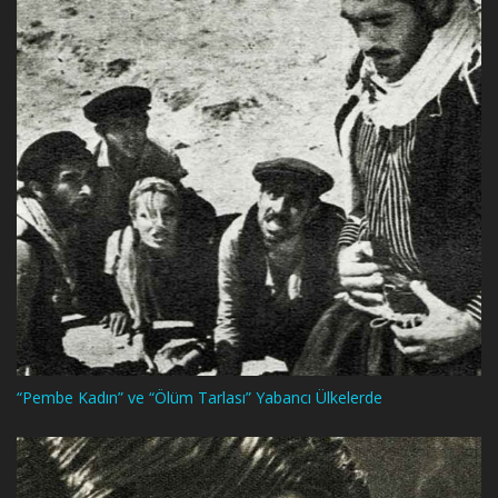
“Pembe Kadın” ve “Ölüm Tarlası” Yabancı Ülkelerde