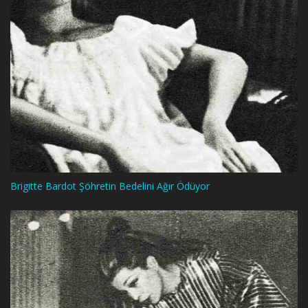
Brigitte Bardot Şöhretin Bedelini Ağır Ödüyor