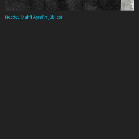
Necdet Mahfi Ayral’ın Jübilesi