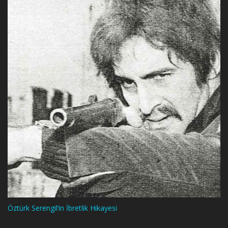
Öztürk Serengil’in İbretlik Hikayesi