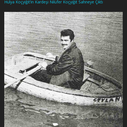
Hülya Koçyiğit’in Kardeşi Nilüfer Koçyiğit Sahneye Çıktı