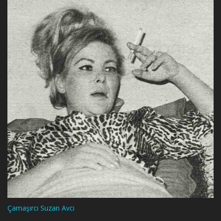
Çamaşırcı Suzan Avcı