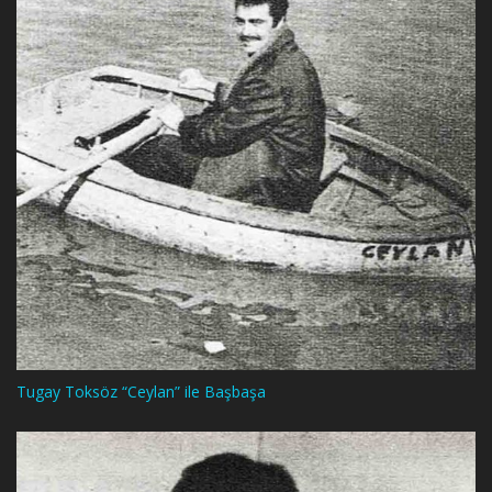
Tugay Toksöz “Ceylan” ile Başbaşa