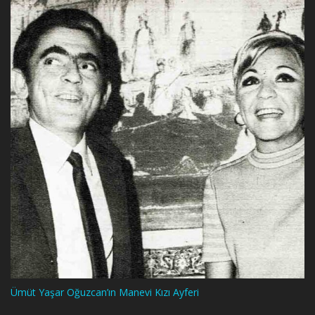
Ümüt Yaşar Oğuzcan’ın Manevi Kızı Ayferi