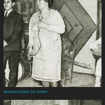
Muazzez Arçay’ın Zor Günleri