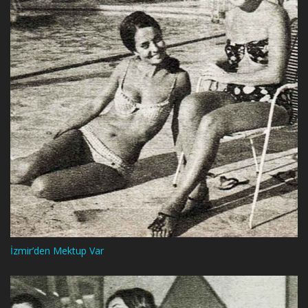
İzmir’den Mektup Var