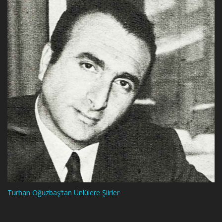
Turhan Oğuzbaş’tan Ünlülere Şiirler