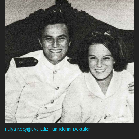
Hülya Koçyiğit ve Ediz Hun İçlerini Döktüler