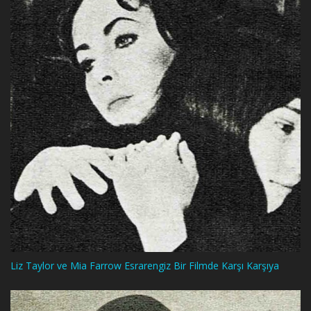
Liz Taylor ve Mia Farrow Esrarengiz Bir Filmde Karşı Karşıya