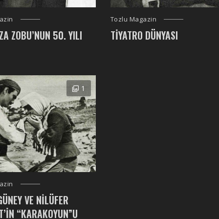
azin
Tozlu Magazin
ZA ZOBU’NUN 50. YILI
TIYATRO DÜNYASI
1
azin
GÜNEY VE NILÜFER
T’IN “KARAKOYUN”U