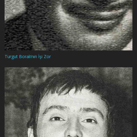
Turgut Boralı’nın İşi Zor