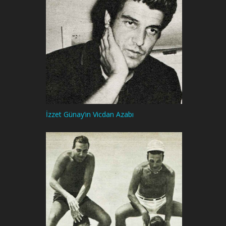
İzzet Günay’ın Vicdan Azabı