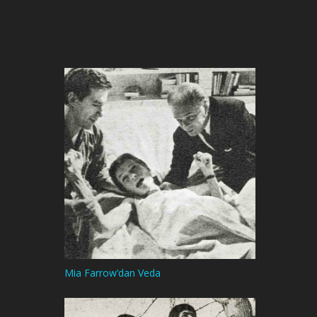
Mia Farrow’dan Veda