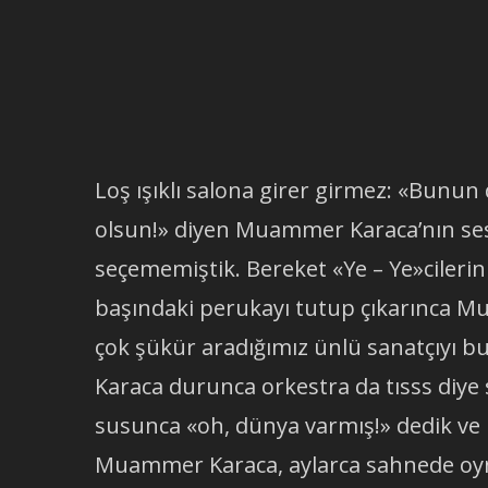
Loş ışıklı salona girer girmez: «Bunun
olsun!» diyen Muammer Karaca’nın ses
seçememiştik. Bereket «Ye – Ye»cilerin o
başındaki perukayı tutup çıkarınca M
çok şükür aradığımız ünlü sanatçıyı b
Karaca durunca orkestra da tısss diye s
susunca «oh, dünya varmış!» dedik v
Muammer Karaca, aylarca sahnede oyna