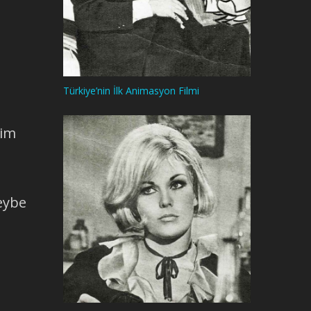
Türkiye’nin İlk Animasyon Filmi
yim
eybe
,