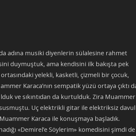
 da adına musiki diyenlerin sülalesine rahmet
ini duymuştuk, ama kendisini ilk bakışta pek
rtasındaki yelekli, kasketli, çizmeli bir çocuk,
uammer Karaca’nın sempatik yüzü ortaya çıktı d
ulduk ve sıkıntıdan da kurtulduk. Zira Muammer
usmuştu. Uç elektrikli gitar ile elektriksiz davul
e Muammer Karaca ile konuşmaya başladık.
dığı «Demirel’e Söylerim» komedisini şimdi de