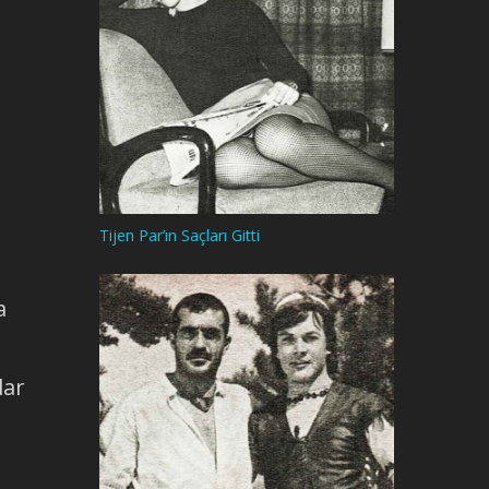
Tijen Par’ın Saçları Gitti
a
lar