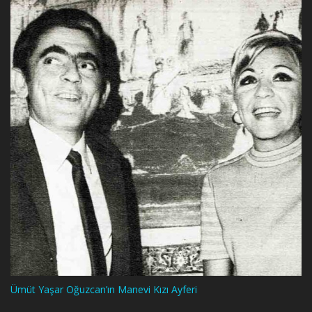
Ümüt Yaşar Oğuzcan’ın Manevi Kızı Ayferi