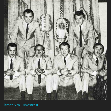
İsmet Sıral Orkestrası