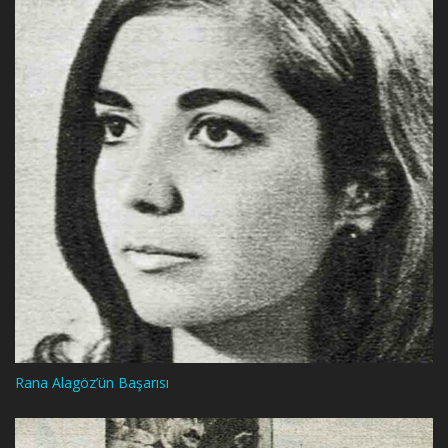
Rana Alagöz’ün Başarısı