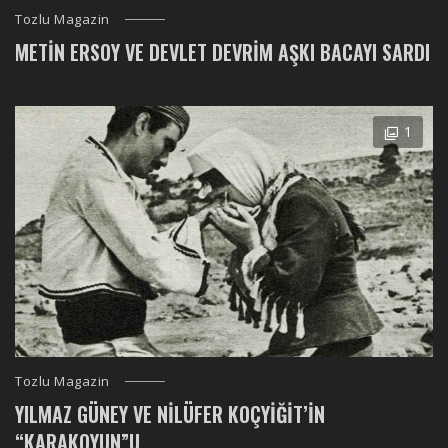
Tozlu Magazin
METIN ERSOY VE DEVLET DEVRIM AŞKI BACAYI SARDI
1
Tozlu Magazin
YILMAZ GÜNEY VE NILÜFER KOÇYIĞIT’IN
“KARAKOYUN”U