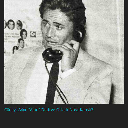
Cüneyt Arkın ”Aloo” Dedi ve Ortalık Nasıl Karıştı?