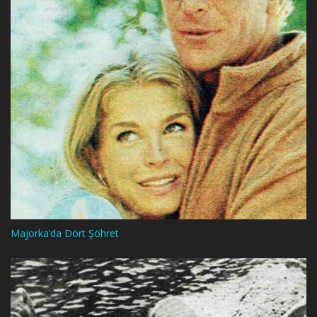
Majorka’da Dört Şöhret