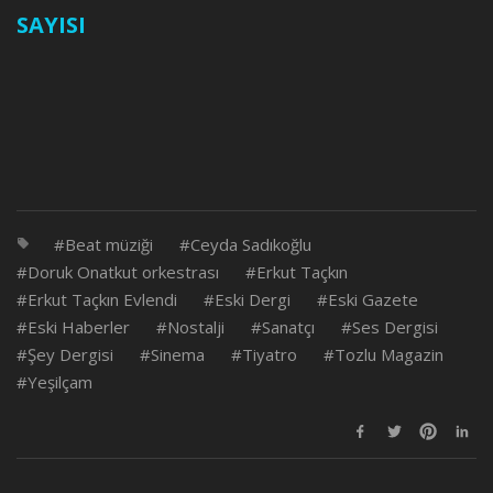
SAYISI
Beat müziği
Ceyda Sadıkoğlu
Doruk Onatkut orkestrası
Erkut Taçkın
Erkut Taçkın Evlendi
Eski Dergi
Eski Gazete
Eski Haberler
Nostalji
Sanatçı
Ses Dergisi
Şey Dergisi
Sinema
Tiyatro
Tozlu Magazin
Yeşilçam