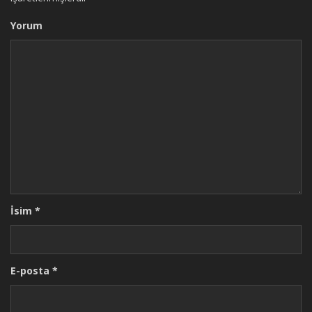
Yorum
İsim
*
E-posta
*