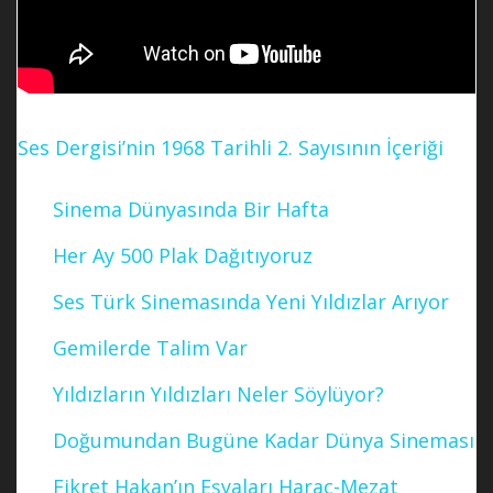
Ses Dergisi’nin 1968 Tarihli 2. Sayısının İçeriği
Sinema Dünyasında Bir Hafta
Her Ay 500 Plak Dağıtıyoruz
Ses Türk Sinemasında Yeni Yıldızlar Arıyor
Gemilerde Talim Var
Yıldızların Yıldızları Neler Söylüyor?
Doğumundan Bugüne Kadar Dünya Sineması
Fikret Hakan’ın Eşyaları Haraç-Mezat