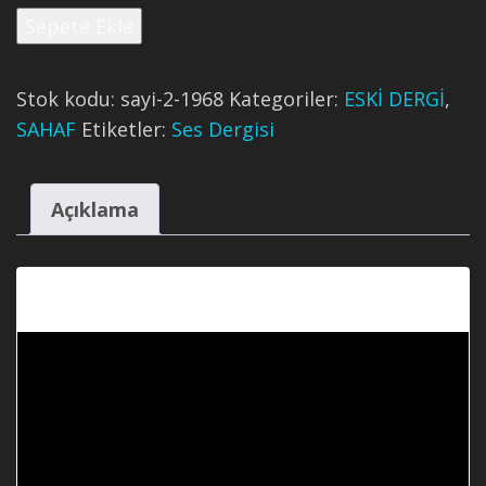
Ses
Sepete Ekle
Dergisi’nin
1968
Tarihli
Stok kodu:
sayi-2-1968
Kategoriler:
ESKİ DERGİ
,
2.
SAHAF
Etiketler:
Ses Dergisi
Sayısı
adet
Açıklama
Açıklama