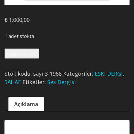
₺
1.000,00
1 adet stokta
Ses
Sepete Ekle
Dergisi’nin
1968
Tarihli
Stok kodu:
sayi-3-1968
Kategoriler:
ESKİ DERGİ
,
3.
SAHAF
Etiketler:
Ses Dergisi
Sayısı
adet
Açıklama
Açıklama