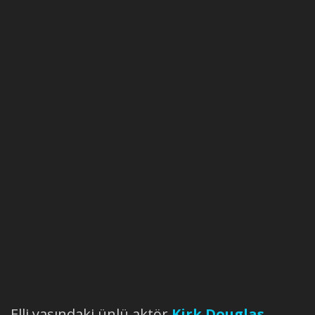
Elli yaşındaki ünlü aktör
Kirk Douglas
,