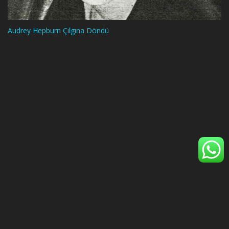
Audrey Hepburn Çılgına Döndü