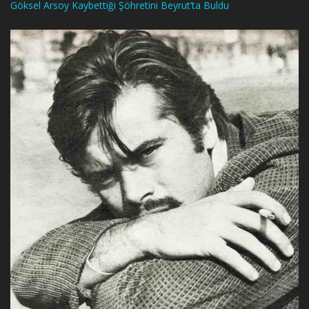
Göksel Arsoy Kaybettiği Şöhretini Beyrut’ta Buldu