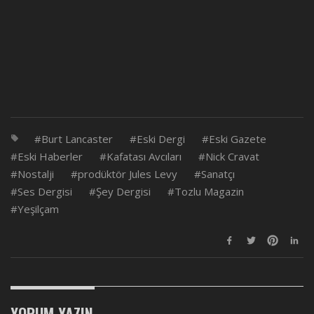
Burt Lancaster
Eski Dergi
Eski Gazete
Eski Haberler
Kafatası Avcıları
Nick Cravat
Nostalji
prodüktör Jules Levy
Sanatçı
Ses Dergisi
Şey Dergisi
Tozlu Magazin
Yeşilçam
YORUM YAZIN