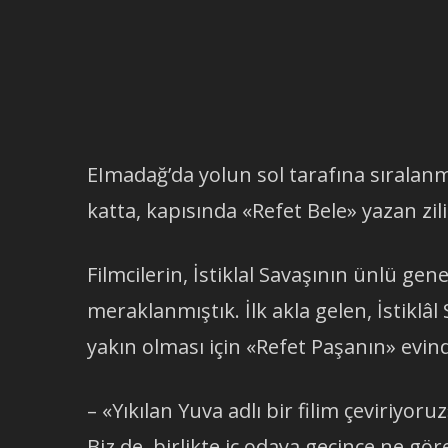
EImadağ’da yolun sol tarafına sıralanm
katta, kapısında «Refet Bele» yazan zili
Filmcilerin, İstiklal Savaşının ünlü gen
meraklanmıştık. İlk akla gelen, İstiklâl
yakın olması için «Refet Paşanın» evind
– «Yıkılan Yuva adlı bir filim çeviriyor
Biz de, birlikte iç odaya geçince ne gö