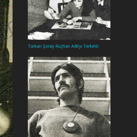
Türkan Şoray Rüçhan Adlı’yı Terketti