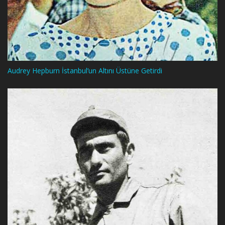
Audrey Hepburn İstanbul’un Altını Üstüne Getirdi