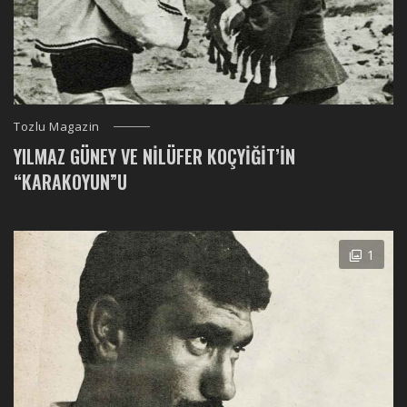
Tozlu Magazin
YILMAZ GÜNEY VE NILÜFER KOÇYIĞIT’IN
“KARAKOYUN”U
1