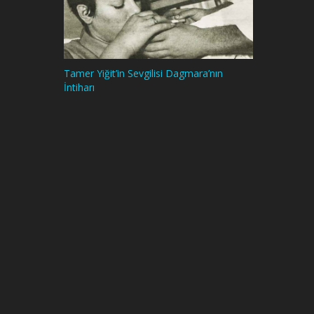
Tamer Yiğit’in Sevgilisi Dagmara’nın
İntiharı