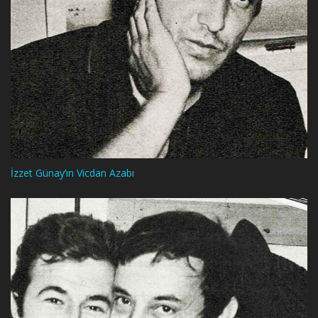
İzzet Günay’ın Vicdan Azabı