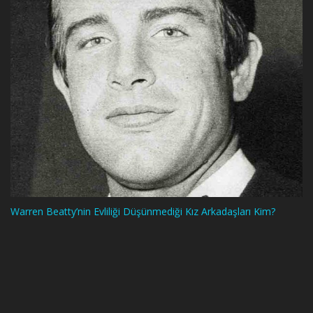
Warren Beatty’nin Evliliği Düşünmediği Kız Arkadaşları Kim?