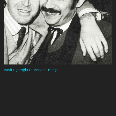
Vasfi Uçaroğlu ile Berkant Barıştı