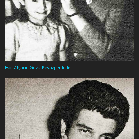
Esin Afşar’ın Gözü Beyazperdede